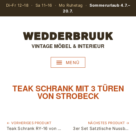
Di–Fr 12–18 · Sa 11–16 · Mo Ruhetag ·
Sommerurlaub 4.7.–
20.7.
VINTAGE MÖBEL & INTERIEUR
MENÜ
TEAK SCHRANK MIT 3 TÜREN
VON STROBECK
← VORHERIGES PRODUKT
NÄCHSTES PRODUKT →
Teak Schrank RY-16 von Hans Wegner für Ry Møbler
3er Set Satztische Nussbum / Buche