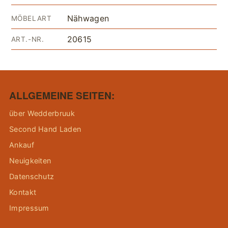
Nähwagen
MÖBELART
20615
ART.-NR.
ALLGEMEINE SEITEN:
über Wedderbruuk
Second Hand Laden
Ankauf
Neuigkeiten
Datenschutz
Kontakt
Impressum