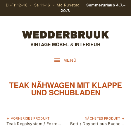
Di–Fr 12–18 · Sa 11–16 · Mo Ruhetag ·
Sommerurlaub 4.7.–
20.7.
VINTAGE MÖBEL & INTERIEUR
MENÜ
TEAK NÄHWAGEN MIT KLAPPE
UND SCHUBLADEN
← VORHERIGES PRODUKT
NÄCHSTES PRODUKT →
Teak Regalsystem / Eckregal »Royal System« von Poul Cadovius für Cado / Design 1948
Bett / Daybett aus Buche, Federkernmatratze, sollte neu bezogen werden