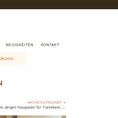
NEUIGKEITEN
KONTAKT
ARCHIV
N
NÄCHSTES PRODUKT →
Stuhl »String« von Niels Jørgen Haugesen für Tranekaer, Denmark