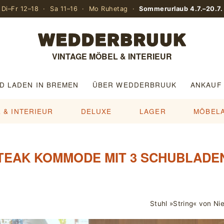
Di–Fr 12–18 · Sa 11–16 · Mo Ruhetag ·
Sommerurlaub 4.7.–20.7.
VINTAGE MÖBEL & INTERIEUR
D LADEN IN BREMEN
ÜBER WEDDERBRUUK
ANKAUF
 & INTERIEUR
DELUXE
LAGER
MÖBEL
TEAK KOMMODE MIT 3 SCHUBLADE