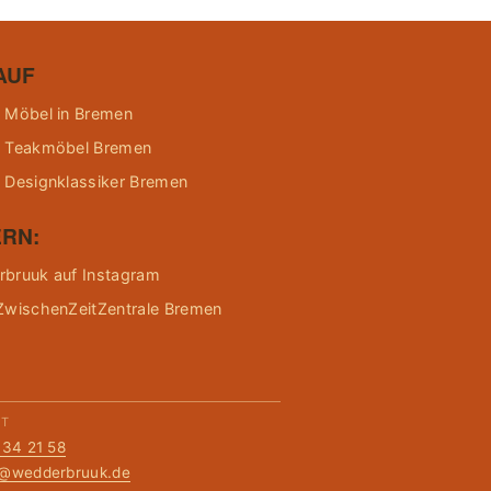
AUF
 Möbel in Bremen
 Teakmöbel Bremen
 Designklassiker Bremen
RN:
bruuk auf Instagram
ZwischenZeitZentrale Bremen
KT
134 21 58
t@wedderbruuk.de