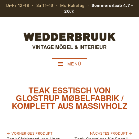
Di–Fr 12–18 · Sa 11–16 · Mo Ruhetag ·
Sommerurlaub 4.7.–
20.7.
VINTAGE MÖBEL & INTERIEUR
MENÜ
TEAK ESSTISCH VON
GLOSTRUP MØBELFABRIK /
KOMPLETT AUS MASSIVHOLZ
← VORHERIGES PRODUKT
NÄCHSTES PRODUKT →