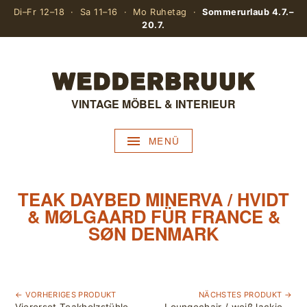
Di–Fr 12–18 · Sa 11–16 · Mo Ruhetag ·
Sommerurlaub 4.7.–
20.7.
VINTAGE MÖBEL & INTERIEUR
MENÜ
TEAK DAYBED MINERVA / HVIDT
& MØLGAARD FÜR FRANCE &
SØN DENMARK
← VORHERIGES PRODUKT
NÄCHSTES PRODUKT →