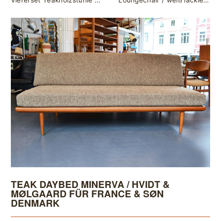
Viererset Teakholzstühle von Vestervig Eriksen
Loungechair / weiß lackiertes Holz & gelbes Polster
TEAK DAYBED MINERVA / HVIDT &
MØLGAARD FÜR FRANCE & SØN
DENMARK