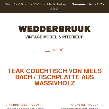
Di–Fr 12–18 · Sa 11–16 · Mo Ruhetag ·
Sommerurlaub 4.7.–
20.7.
VINTAGE MÖBEL & INTERIEUR
MENÜ
TEAK COUCHTISCH VON NIELS
BACH / TISCHPLATTE AUS
MASSIVHOLZ
← VORHERIGES PRODUKT
NÄCHSTES PRODUKT →