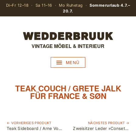
Di–Fr 12–18 · Sa 11–16 · Mo Ruhetag ·
Sommerurlaub 4.7.–
20.7.
VINTAGE MÖBEL & INTERIEUR
MENÜ
TEAK COUCH / GRETE JALK
FÜR FRANCE & SØN
← VORHERIGES PRODUKT
NÄCHSTES PRODUKT →
Teak Sideboard / Arne Vodder für Sibast
Zweisitzer Leder »Conseta« von Friedrich-Wilhelm Möller für Cor