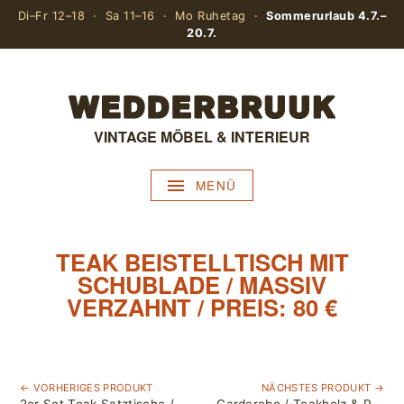
Di–Fr 12–18 · Sa 11–16 · Mo Ruhetag ·
Sommerurlaub 4.7.–
20.7.
VINTAGE MÖBEL & INTERIEUR
MENÜ
TEAK BEISTELLTISCH MIT
SCHUBLADE / MASSIV
VERZAHNT / PREIS: 80 €
← VORHERIGES PRODUKT
NÄCHSTES PRODUKT →