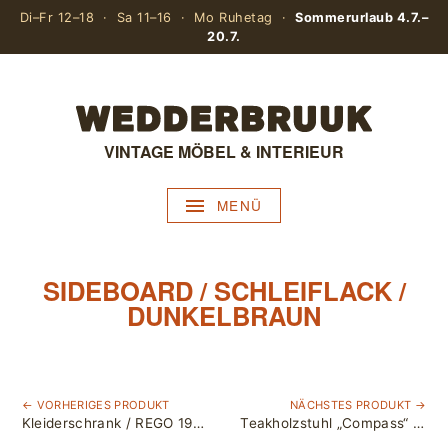
Di–Fr 12–18 · Sa 11–16 · Mo Ruhetag ·
Sommerurlaub 4.7.–
20.7.
VINTAGE MÖBEL & INTERIEUR
MENÜ
SIDEBOARD / SCHLEIFLACK /
DUNKELBRAUN
← VORHERIGES PRODUKT
NÄCHSTES PRODUKT →
Kleiderschrank / REGO 1960, D / Günter Renkel / Teakholz
Teakholzstuhl „Compass“ von Kai Kristiansen für SVA Møbler Dänemark