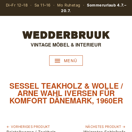
Di–Fr 12–18 · Sa 11–16 · Mo Ruhetag ·
Sommerurlaub 4.7.–
20.7.
VINTAGE MÖBEL & INTERIEUR
MENÜ
SESSEL TEAKHOLZ & WOLLE /
ARNE WAHL IVERSEN FÜR
KOMFORT DÄNEMARK, 1960ER
← VORHERIGES PRODUKT
NÄCHSTES PRODUKT →