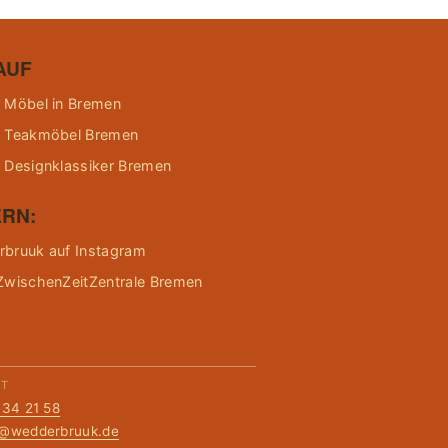
AUF
 Möbel in Bremen
 Teakmöbel Bremen
 Designklassiker Bremen
RN:
bruuk auf Instagram
ZwischenZeitZentrale Bremen
KT
134 21 58
t@wedderbruuk.de