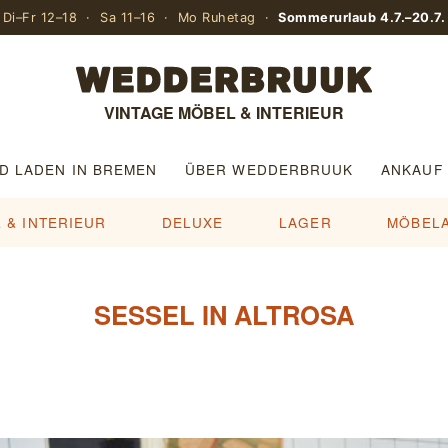
Di–Fr 12–18 · Sa 11–16 · Mo Ruhetag ·
Sommerurlaub 4.7.–20.7.
VINTAGE MÖBEL & INTERIEUR
D LADEN IN BREMEN
ÜBER WEDDERBRUUK
ANKAUF
 & INTERIEUR
DELUXE
LAGER
MÖBEL
SESSEL IN ALTROSA