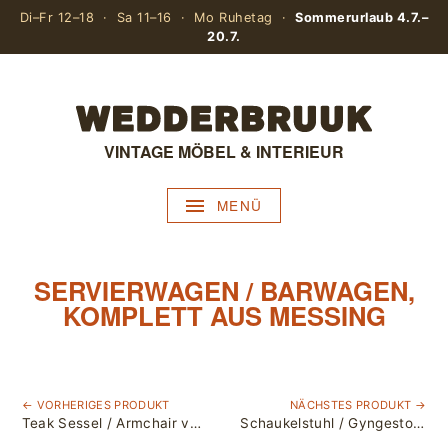
Di–Fr 12–18 · Sa 11–16 · Mo Ruhetag ·
Sommerurlaub 4.7.–
20.7.
VINTAGE MÖBEL & INTERIEUR
MENÜ
SERVIERWAGEN / BARWAGEN,
KOMPLETT AUS MESSING
← VORHERIGES PRODUKT
NÄCHSTES PRODUKT →
Teak Sessel / Armchair von Grete Jalk für France & Søn / neu bezogen
Schaukelstuhl / Gyngestol Nr. 3 von Illum Wikkelsø für Niels Eilersen, Denmark / Buche