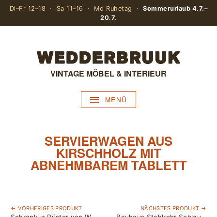
Di–Fr 12–18 · Sa 11–16 · Mo Ruhetag ·
Sommerurlaub 4.7.–
20.7.
VINTAGE MÖBEL & INTERIEUR
MENÜ
SERVIERWAGEN AUS
KIRSCHHOLZ MIT
ABNEHMBAREM TABLETT
← VORHERIGES PRODUKT
NÄCHSTES PRODUKT →