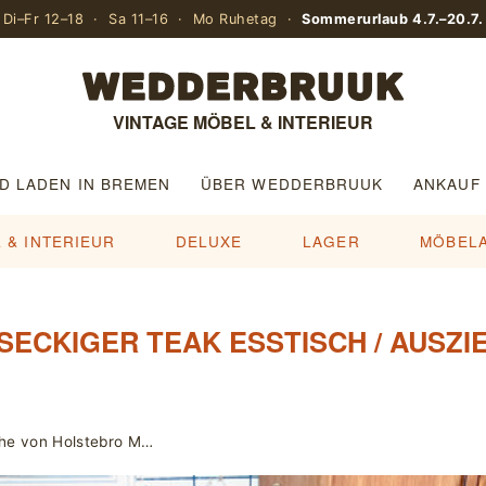
Di–Fr 12–18 · Sa 11–16 · Mo Ruhetag ·
Sommerurlaub 4.7.–20.7.
VINTAGE MÖBEL & INTERIEUR
D LADEN IN BREMEN
ÜBER WEDDERBRUUK
ANKAUF
 & INTERIEUR
DELUXE
LAGER
MÖBEL
SECKIGER TEAK ESSTISCH / AUSZI
3er Set Teak Satztische / Beistelltische von Holstebro Møbelfabrik A/S / Massivholz