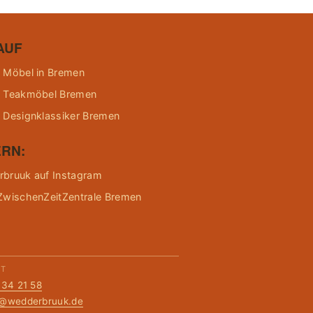
AUF
 Möbel in Bremen
 Teakmöbel Bremen
 Designklassiker Bremen
RN:
bruuk auf Instagram
ZwischenZeitZentrale Bremen
KT
134 21 58
t@wedderbruuk.de