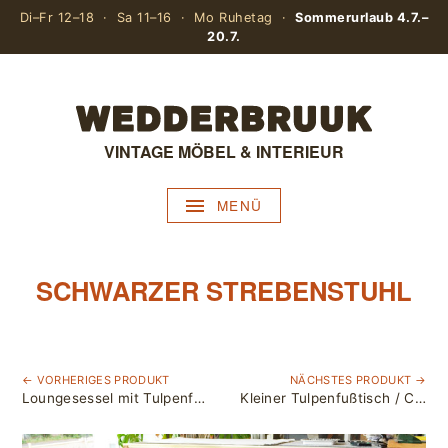
Di–Fr 12–18 · Sa 11–16 · Mo Ruhetag ·
Sommerurlaub 4.7.–
20.7.
VINTAGE MÖBEL & INTERIEUR
MENÜ
SCHWARZER STREBENSTUHL
← VORHERIGES PRODUKT
NÄCHSTES PRODUKT →
Loungesessel mit Tulpenfuß & Beistelltisch
Kleiner Tulpenfußtisch / Chrom