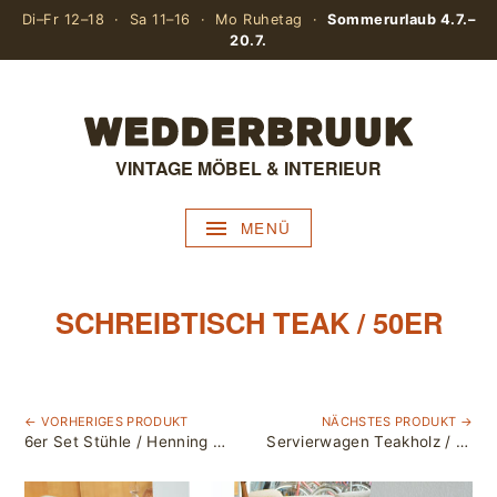
Di–Fr 12–18 · Sa 11–16 · Mo Ruhetag ·
Sommerurlaub 4.7.–
20.7.
VINTAGE MÖBEL & INTERIEUR
MENÜ
SCHREIBTISCH TEAK / 50ER
← VORHERIGES PRODUKT
NÄCHSTES PRODUKT →
6er Set Stühle / Henning Kjaernulf / neu bezogen, senfgelb
Servierwagen Teakholz / Tablett abnehmbar