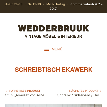
Di–Fr 12–18 · Sa 11–16 · Mo Ruhetag ·
Sommerurlaub 4.7.–
20.7.
VINTAGE MÖBEL & INTERIEUR
MENÜ
SCHREIBTISCH EKAWERK
← VORHERIGES PRODUKT
NÄCHSTES PRODUKT →
Stuhl „Ameise“ von Arne Jacobsen / Hergestellt von Fritz Hansen
Schrank / Sideboard / Helmut Magg für Vereinigte Werkstätten