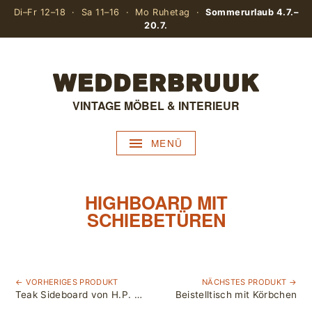
Di–Fr 12–18 · Sa 11–16 · Mo Ruhetag ·
Sommerurlaub 4.7.–
20.7.
VINTAGE MÖBEL & INTERIEUR
MENÜ
HIGHBOARD MIT
SCHIEBETÜREN
← VORHERIGES PRODUKT
NÄCHSTES PRODUKT →
Teak Sideboard von H.P. Hansen, Denmark / L 170 cm
Beistelltisch mit Körbchen