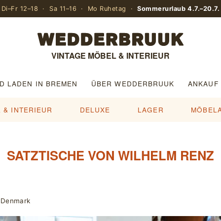
Di–Fr 12–18 · Sa 11–16 · Mo Ruhetag ·
Sommerurlaub 4.7.–20.7.
VINTAGE MÖBEL & INTERIEUR
D LADEN IN BREMEN
ÜBER WEDDERBRUUK
ANKAUF
 & INTERIEUR
DELUXE
LAGER
MÖBEL
SATZTISCHE VON WILHELM RENZ
, Denmark