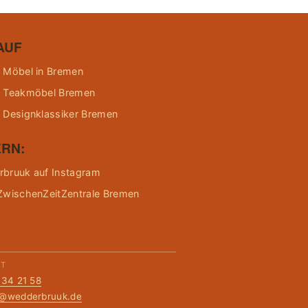
AUF
 Möbel in Bremen
 Teakmöbel Bremen
 Designklassiker Bremen
RN:
bruuk auf Instagram
ZwischenZeitZentrale Bremen
KT
134 21 58
t@wedderbruuk.de