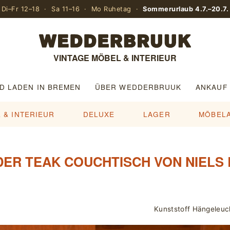
Di–Fr 12–18 · Sa 11–16 · Mo Ruhetag ·
Sommerurlaub 4.7.–20.7.
VINTAGE MÖBEL & INTERIEUR
D LADEN IN BREMEN
ÜBER WEDDERBRUUK
ANKAUF
 & INTERIEUR
DELUXE
LAGER
MÖBEL
ER TEAK COUCHTISCH VON NIELS