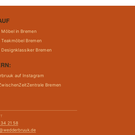
AUF
 Möbel in Bremen
 Teakmöbel Bremen
 Designklassiker Bremen
RN:
bruuk auf Instagram
ZwischenZeitZentrale Bremen
KT
134 21 58
t@wedderbruuk.de