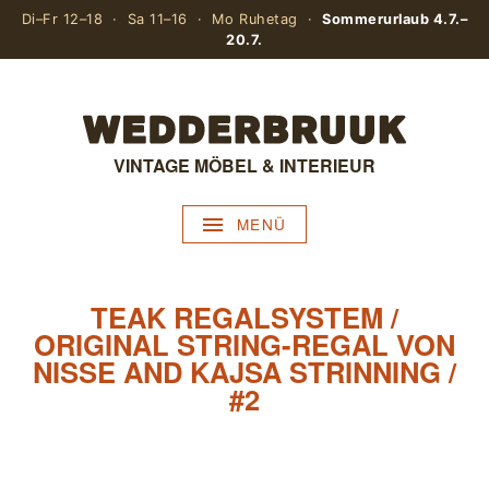
Di–Fr 12–18 · Sa 11–16 · Mo Ruhetag ·
Sommerurlaub 4.7.–
20.7.
VINTAGE MÖBEL & INTERIEUR
MENÜ
TEAK REGALSYSTEM /
ORIGINAL STRING-REGAL VON
NISSE AND KAJSA STRINNING /
#2