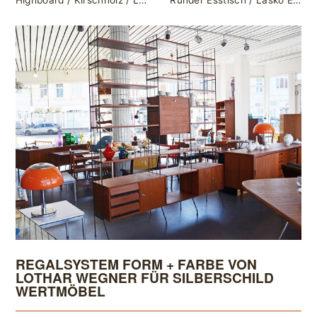
Highboard / Kirschholz / L 230 cm x H 134 cm x T 45 cm / komplett demontierbar
Runder Esstisch / Läsko Exclusiv Modell / Chrom / + 2 Einlegeplatten (je 50cm) / Maße: L 118cm x B 118cm x H 73cm
REGALSYSTEM FORM + FARBE VON
LOTHAR WEGNER FÜR SILBERSCHILD
WERTMÖBEL