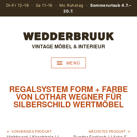
Di–Fr 12–18 · Sa 11–16 · Mo Ruhetag ·
Sommerurlaub 4.7.–
20.7.
VINTAGE MÖBEL & INTERIEUR
MENÜ
REGALSYSTEM FORM + FARBE
VON LOTHAR WEGNER FÜR
SILBERSCHILD WERTMÖBEL
← VORHERIGES PRODUKT
NÄCHSTES PRODUKT →