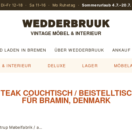
Di–Fr 12–18 · Sa 11–16 · Mo Ruhetag ·
Sommerurlaub 4.7.–20.7.
VINTAGE MÖBEL & INTERIEUR
D LADEN IN BREMEN
ÜBER WEDDERBRUUK
ANKAUF
 & INTERIEUR
DELUXE
LAGER
MÖBEL
TEAK COUCHTISCH / BEISTELLTISCH
FÜR BRAMIN, DENMARK
Teak Esstisch von Grete Jalk für Glostrup Møbelfabrik / ausziehbar