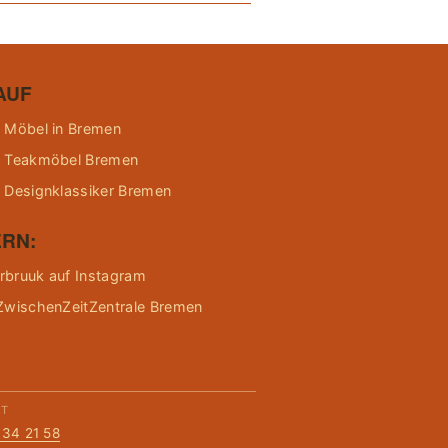
AUF
 Möbel in Bremen
 Teakmöbel Bremen
 Designklassiker Bremen
RN:
bruuk auf Instagram
ZwischenZeitZentrale Bremen
KT
134 21 58