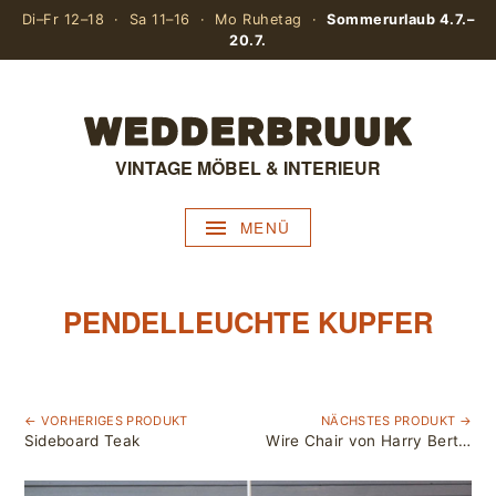
Di–Fr 12–18 · Sa 11–16 · Mo Ruhetag ·
Sommerurlaub 4.7.–
20.7.
VINTAGE MÖBEL & INTERIEUR
MENÜ
PENDELLEUCHTE KUPFER
← VORHERIGES PRODUKT
NÄCHSTES PRODUKT →
Sideboard Teak
Wire Chair von Harry Bertoia für Knoll International