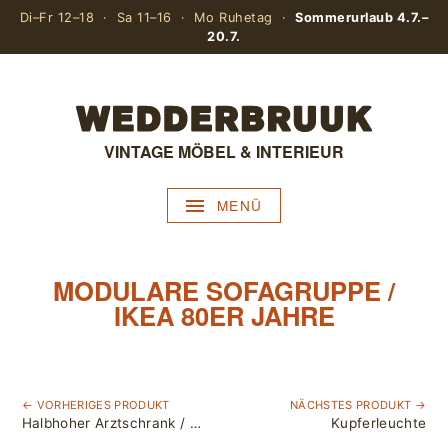
Di–Fr 12–18 · Sa 11–16 · Mo Ruhetag ·
Sommerurlaub 4.7.–
20.7.
VINTAGE MÖBEL & INTERIEUR
MENÜ
MODULARE SOFAGRUPPE /
IKEA 80ER JAHRE
← VORHERIGES PRODUKT
NÄCHSTES PRODUKT →
Halbhoher Arztschrank / Baisch / Metall
Kupferleuchte