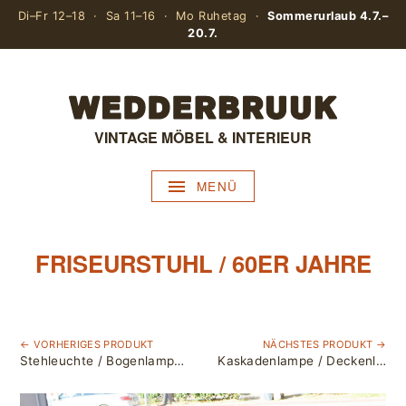
Di–Fr 12–18 · Sa 11–16 · Mo Ruhetag ·
Sommerurlaub 4.7.–
20.7.
VINTAGE MÖBEL & INTERIEUR
MENÜ
FRISEURSTUHL / 60ER JAHRE
← VORHERIGES PRODUKT
NÄCHSTES PRODUKT →
Stehleuchte / Bogenlampe / Chrom
Kaskadenlampe / Deckenlampe