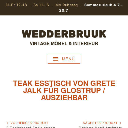
Di–Fr 12–18 · Sa 11–16 · Mo Ruhetag ·
Sommerurlaub 4.7.–
20.7.
VINTAGE MÖBEL & INTERIEUR
MENÜ
TEAK ESSTISCH VON GRETE
JALK FÜR GLOSTRUP /
AUSZIEHBAR
← VORHERIGES PRODUKT
NÄCHSTES PRODUKT →