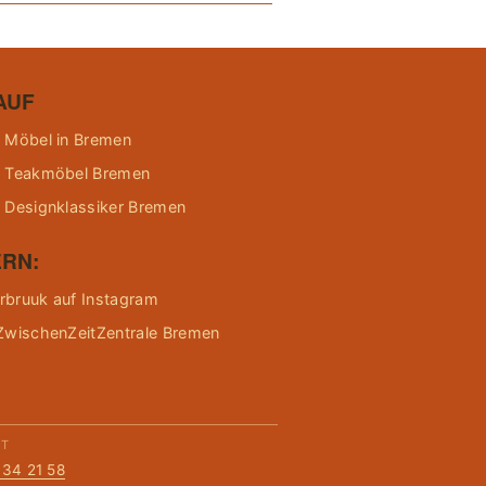
AUF
 Möbel in Bremen
 Teakmöbel Bremen
 Designklassiker Bremen
RN:
bruuk auf Instagram
ZwischenZeitZentrale Bremen
KT
134 21 58