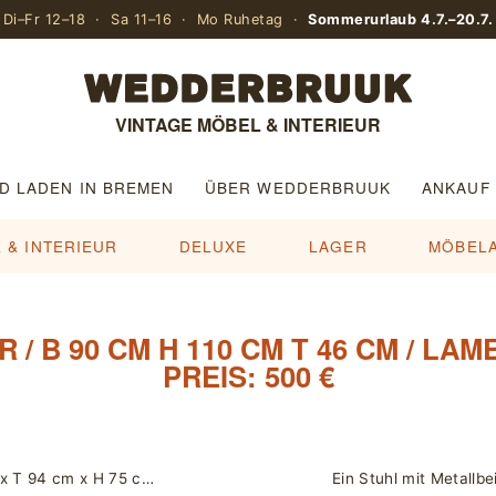
Di–Fr 12–18 · Sa 11–16 · Mo Ruhetag ·
Sommerurlaub 4.7.–20.7.
VINTAGE MÖBEL & INTERIEUR
D LADEN IN BREMEN
ÜBER WEDDERBRUUK
ANKAUF
 & INTERIEUR
DELUXE
LAGER
MÖBEL
/ B 90 CM H 110 CM T 46 CM / LA
PREIS: 500 €
Drabert Metallchreibtisch / L 194 cm x T 94 cm x H 75 cm / Preis: 800 €
Ein Stuhl mit Metallb