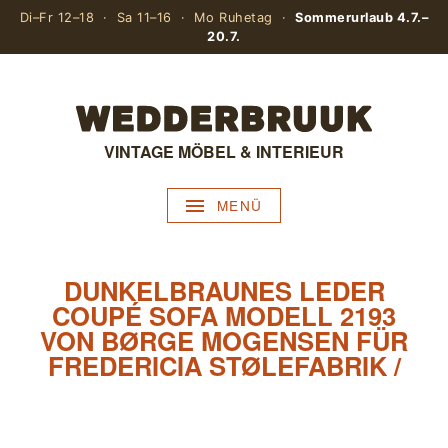
Di–Fr 12–18 · Sa 11–16 · Mo Ruhetag ·
Sommerurlaub 4.7.–
20.7.
VINTAGE MÖBEL & INTERIEUR
MENÜ
DUNKELBRAUNES LEDER
COUPÉ SOFA MODELL 2193
VON BØRGE MOGENSEN FÜR
FREDERICIA STØLEFABRIK /