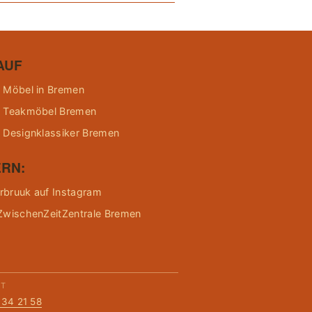
AUF
 Möbel in Bremen
 Teakmöbel Bremen
 Designklassiker Bremen
RN:
bruuk auf Instagram
ZwischenZeitZentrale Bremen
KT
134 21 58