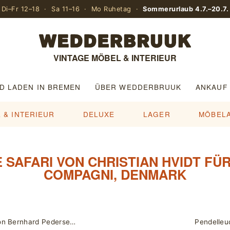
Di–Fr 12–18 · Sa 11–16 · Mo Ruhetag ·
Sommerurlaub 4.7.–20.7.
VINTAGE MÖBEL & INTERIEUR
D LADEN IN BREMEN
ÜBER WEDDERBRUUK
ANKAUF
 & INTERIEUR
DELUXE
LAGER
MÖBEL
SAFARI VON CHRISTIAN HVIDT FÜ
COMPAGNI, DENMARK
Teak Sideboard mit Jalousie-Türen von Bernhard Pedersen & Søn / Länge 210 cm
Pendelleu