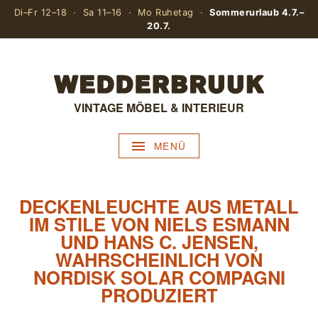
Di–Fr 12–18 · Sa 11–16 · Mo Ruhetag ·
Sommerurlaub 4.7.–
20.7.
VINTAGE MÖBEL & INTERIEUR
MENÜ
DECKENLEUCHTE AUS METALL
IM STILE VON NIELS ESMANN
UND HANS C. JENSEN,
WAHRSCHEINLICH VON
NORDISK SOLAR COMPAGNI
PRODUZIERT