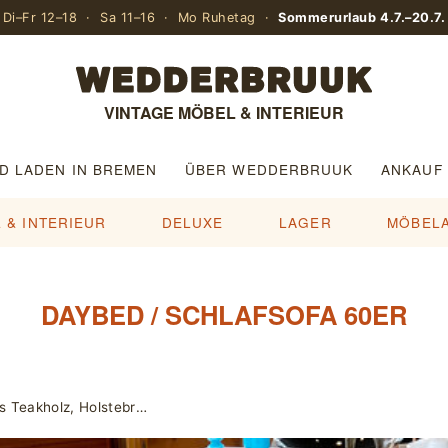
Di–Fr 12–18 · Sa 11–16 · Mo Ruhetag ·
Sommerurlaub 4.7.–20.7.
VINTAGE MÖBEL & INTERIEUR
D LADEN IN BREMEN
ÜBER WEDDERBRUUK
ANKAUF
 & INTERIEUR
DELUXE
LAGER
MÖBEL
DAYBED / SCHLAFSOFA 60ER
3er Set Satztische / Beistelltische aus Teakholz, Holstebro Møbelfabrik