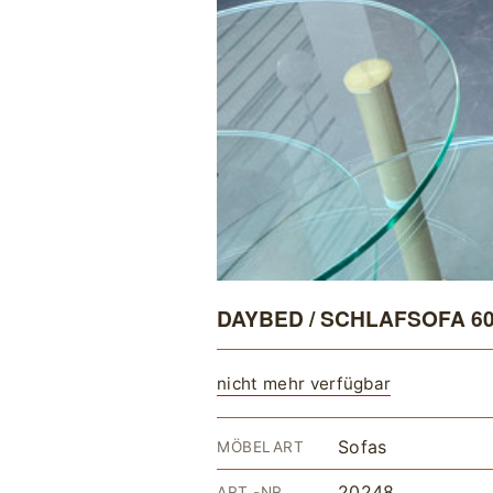
DAYBED / SCHLAFSOFA 6
nicht mehr verfügbar
Sofas
MÖBELART
20248
ART.-NR.