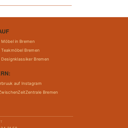
AUF
 Möbel in Bremen
 Teakmöbel Bremen
 Designklassiker Bremen
RN:
bruuk auf Instagram
ZwischenZeitZentrale Bremen
KT