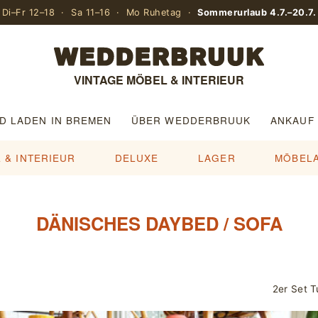
Di–Fr 12–18 · Sa 11–16 · Mo Ruhetag ·
Sommerurlaub 4.7.–20.7.
VINTAGE MÖBEL & INTERIEUR
D LADEN IN BREMEN
ÜBER WEDDERBRUUK
ANKAUF
 & INTERIEUR
DELUXE
LAGER
MÖBEL
DÄNISCHES DAYBED / SOFA
2er Set T