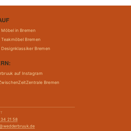
AUF
 Möbel in Bremen
 Teakmöbel Bremen
 Designklassiker Bremen
RN:
bruuk auf Instagram
ZwischenZeitZentrale Bremen
KT
134 21 58
t@wedderbruuk.de