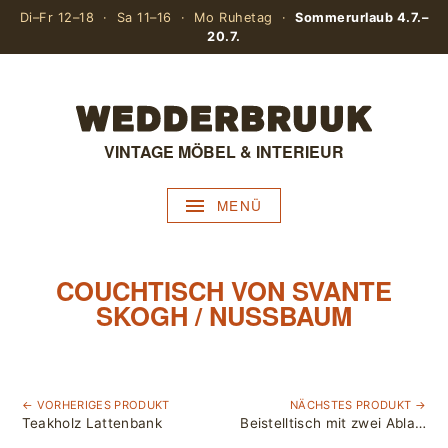
Di–Fr 12–18 · Sa 11–16 · Mo Ruhetag ·
Sommerurlaub 4.7.–
20.7.
VINTAGE MÖBEL & INTERIEUR
MENÜ
COUCHTISCH VON SVANTE
SKOGH / NUSSBAUM
← VORHERIGES PRODUKT
NÄCHSTES PRODUKT →
Teakholz Lattenbank
Beistelltisch mit zwei Ablagen