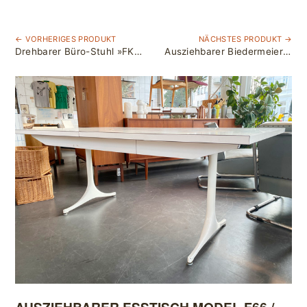
← VORHERIGES PRODUKT
NÄCHSTES PRODUKT →
Drehbarer Büro-Stuhl »FK 6725« (Tulip / Bird Chair) von Preben Fabricius & Jørgen Kastholm für Kill International / Walter Knoll / dunkelblaues Leder
Ausziehbarer Biedermeier Esstisch mit Schublade / Eiche Massivholz