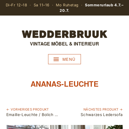
Di–Fr 12–18 · Sa 11–16 · Mo Ruhetag ·
Sommerurlaub 4.7.–
20.7.
VINTAGE MÖBEL & INTERIEUR
MENÜ
ANANAS-LEUCHTE
← VORHERIGES PRODUKT
NÄCHSTES PRODUKT →
Emaille-Leuchte / Bolich Modell Bielefeld
Schwarzes Ledersofa