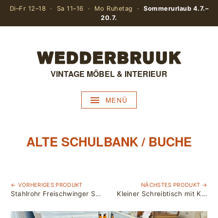
Di–Fr 12–18 · Sa 11–16 · Mo Ruhetag ·
Sommerurlaub 4.7.–
20.7.
VINTAGE MÖBEL & INTERIEUR
MENÜ
ALTE SCHULBANK / BUCHE
← VORHERIGES PRODUKT
NÄCHSTES PRODUKT →
Stahlrohr Freischwinger Sessel / Bauhaus Stil, produziert in den 50er Jahren
Kleiner Schreibtisch mit Klappe (Fach mit Spiegel)