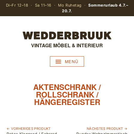
Di–Fr 12–18 · Sa 11–16 · Mo Ruhetag ·
Sommerurlaub 4.7.–
20.7.
VINTAGE MÖBEL & INTERIEUR
MENÜ
AKTENSCHRANK /
ROLLSCHRANK /
HÄNGEREGISTER
← VORHERIGES PRODUKT
NÄCHSTES PRODUKT →