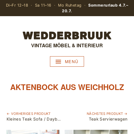
Di–Fr 12–18 · Sa 11–16 · Mo Ruhetag ·
Sommerurlaub 4.7.–
20.7.
VINTAGE MÖBEL & INTERIEUR
MENÜ
AKTENBOCK AUS WEICHHOLZ
← VORHERIGES PRODUKT
NÄCHSTES PRODUKT →
Kleines Teak Sofa / Daybed von Peter Hvidt & Orla Mølgaard-Nielsen für France & Søn
Teak Servierwagen