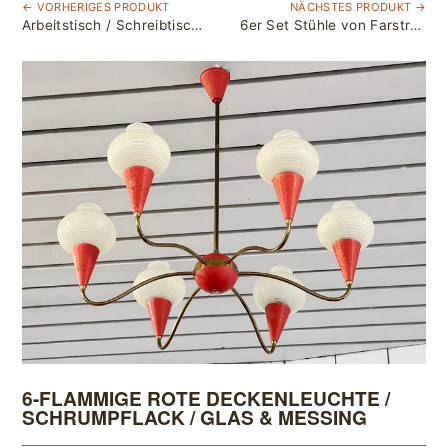
← VORHERIGES PRODUKT
NÄCHSTES PRODUKT →
Arbeitstisch / Schreibtisch aus Eiche mit massiver Platte / L 140 x T 45 x H 75,5 cm
6er Set Stühle von Farstrup Møbler / Buche und Teak / neu bezogen
6-FLAMMIGE ROTE DECKENLEUCHTE /
SCHRUMPFLACK / GLAS & MESSING