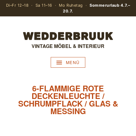
Di–Fr 12–18 · Sa 11–16 · Mo Ruhetag ·
Sommerurlaub 4.7.–
20.7.
VINTAGE MÖBEL & INTERIEUR
MENÜ
6-FLAMMIGE ROTE
DECKENLEUCHTE /
SCHRUMPFLACK / GLAS &
MESSING