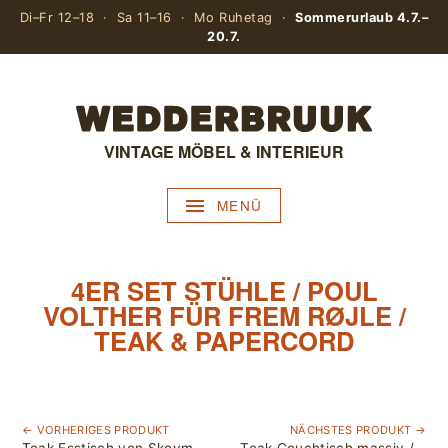
Di–Fr 12–18 · Sa 11–16 · Mo Ruhetag ·
Sommerurlaub 4.7.–
20.7.
VINTAGE MÖBEL & INTERIEUR
MENÜ
4ER SET STÜHLE / POUL
VOLTHER FÜR FREM RØJLE /
TEAK & PAPERCORD
← VORHERIGES PRODUKT
NÄCHSTES PRODUKT →