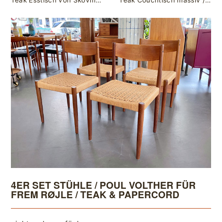
Teak Esstisch von Skovmand & Andersen / beidseitig ausziehbar / 150 x 90 cm (+ 2 x 51 cm)
Teak Couchtisch massiv / Niels Bach, Denmark / 83 x 83 cm
4ER SET STÜHLE / POUL VOLTHER FÜR
FREM RØJLE / TEAK & PAPERCORD