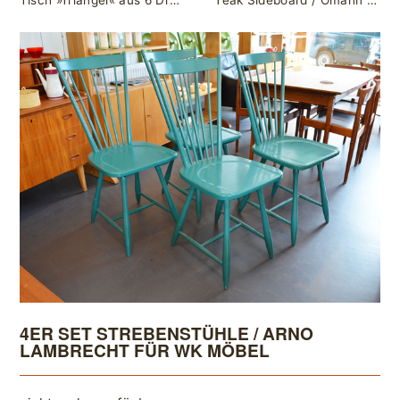
Tisch »Triangel« aus 6 Dreiecken von Peter Ghyczy für Form Life Collection
Teak Sideboard / Omann Jun., DK
4ER SET STREBENSTÜHLE / ARNO
LAMBRECHT FÜR WK MÖBEL