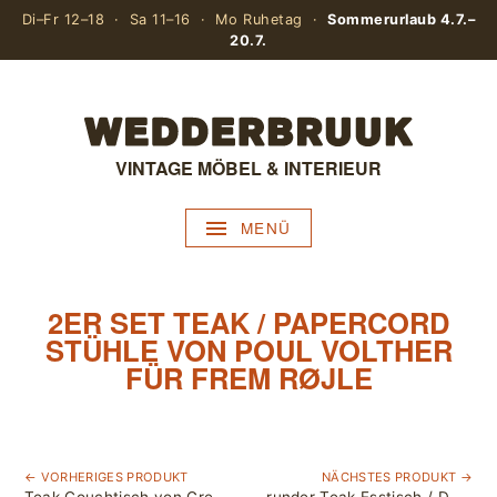
Di–Fr 12–18 · Sa 11–16 · Mo Ruhetag ·
Sommerurlaub 4.7.–
20.7.
VINTAGE MÖBEL & INTERIEUR
MENÜ
2ER SET TEAK / PAPERCORD
STÜHLE VON POUL VOLTHER
FÜR FREM RØJLE
← VORHERIGES PRODUKT
NÄCHSTES PRODUKT →