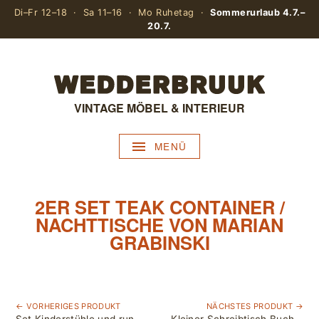
Di–Fr 12–18 · Sa 11–16 · Mo Ruhetag ·
Sommerurlaub 4.7.–
20.7.
VINTAGE MÖBEL & INTERIEUR
MENÜ
2ER SET TEAK CONTAINER /
NACHTTISCHE VON MARIAN
GRABINSKI
← VORHERIGES PRODUKT
NÄCHSTES PRODUKT →