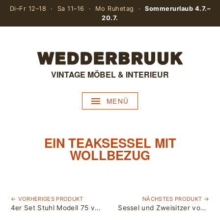
Di–Fr 12–18 · Sa 11–16 · Mo Ruhetag ·
Sommerurlaub 4.7.–
20.7.
VINTAGE MÖBEL & INTERIEUR
MENÜ
EIN TEAKSESSEL MIT
WOLLBEZUG
← VORHERIGES PRODUKT
NÄCHSTES PRODUKT →
4er Set Stuhl Modell 75 von Niels Otto Møller für J.L. Møllers / Teakholz & Papercord
Sessel und Zweisitzer von ARCO / Bambus & Rattan